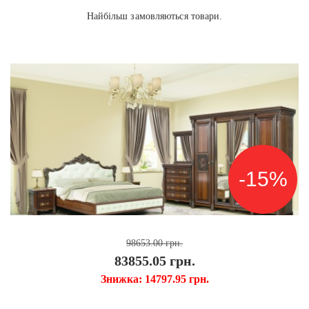
Найбільш замовляються товари.
СПЕЦПРОПОЗИЦІЯ
-15%
98653.00
7924.00
грн.
грн.
83855.05
грн.
Знижка: 14797.95
грн.